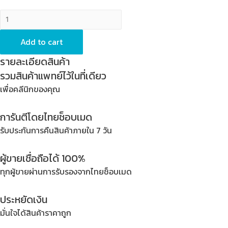
Anatomic
Impression
Tray
Add to cart
-
รายละเอียดสินค้า
Width
รวมสินค้าแพทย์ไว้ในที่เดียว
x
เพื่อคลีนิกของคุณ
Depth
=
การันตีโดยไทยช็อบเมด
60
x
รับประกันการคืนสินค้าภายใน 7 วัน
49
mm,
ผู้ขายเชื่อถือได้ 100%
Status
ทุกผู้ขายผ่านการรับรองจากไทยช็อบเมด
=
XS,
ประหยัดเงิน
Stainless
มั่นใจได้สินค้าราคาถูก
Steel