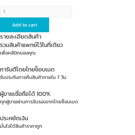
Anatomic
Impression
Tray
Add to cart
-
รายละเอียดสินค้า
Width
รวมสินค้าแพทย์ไว้ในที่เดียว
x
เพื่อคลีนิกของคุณ
Depth
=
การันตีโดยไทยช็อบเมด
66
x
รับประกันการคืนสินค้าภายใน 7 วัน
53
mm,
ผู้ขายเชื่อถือได้ 100%
Status
ทุกผู้ขายผ่านการรับรองจากไทยช็อบเมด
=
S,
ประหยัดเงิน
Stainless
มั่นใจได้สินค้าราคาถูก
Steel