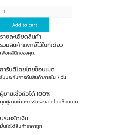
Anatomic
Impression
Tray
Add to cart
-
รายละเอียดสินค้า
Width
รวมสินค้าแพทย์ไว้ในที่เดียว
x
เพื่อคลีนิกของคุณ
Depth
=
การันตีโดยไทยช็อบเมด
72
x
รับประกันการคืนสินค้าภายใน 7 วัน
54
mm,
ผู้ขายเชื่อถือได้ 100%
Status
ทุกผู้ขายผ่านการรับรองจากไทยช็อบเมด
=
S,
ประหยัดเงิน
Stainless
มั่นใจได้สินค้าราคาถูก
Steel