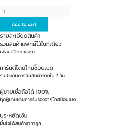
Anatomic
Impression
Tray
Add to cart
-
รายละเอียดสินค้า
Width
รวมสินค้าแพทย์ไว้ในที่เดียว
x
เพื่อคลีนิกของคุณ
Depth
=
การันตีโดยไทยช็อบเมด
73
x
รับประกันการคืนสินค้าภายใน 7 วัน
62
mm,
ผู้ขายเชื่อถือได้ 100%
Status
ทุกผู้ขายผ่านการรับรองจากไทยช็อบเมด
=
XL,
ประหยัดเงิน
Stainless
มั่นใจได้สินค้าราคาถูก
Steel