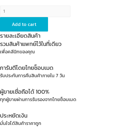
Anatomic
Impression
Tray
Add to cart
-
รายละเอียดสินค้า
Width
รวมสินค้าแพทย์ไว้ในที่เดียว
x
เพื่อคลีนิกของคุณ
Depth
=
การันตีโดยไทยช็อบเมด
78
x
รับประกันการคืนสินค้าภายใน 7 วัน
61
mm,
ผู้ขายเชื่อถือได้ 100%
Status
ทุกผู้ขายผ่านการรับรองจากไทยช็อบเมด
=
XL,
ประหยัดเงิน
Stainless
มั่นใจได้สินค้าราคาถูก
Steel