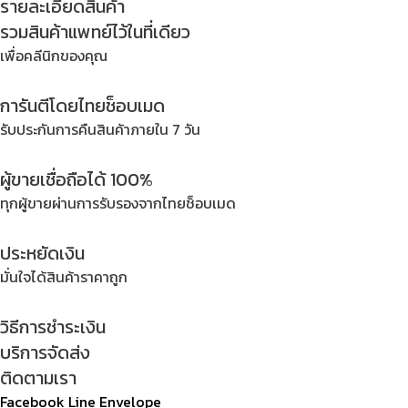
รายละเอียดสินค้า
สี
รวมสินค้าแพทย์ไว้ในที่เดียว
ฟ้า
เพื่อคลีนิกของคุณ
_
(
การันตีโดยไทยช็อบเมด
18''
x
รับประกันการคืนสินค้าภายใน 7 วัน
7.3''
)
ผู้ขายเชื่อถือได้ 100%
quantity
ทุกผู้ขายผ่านการรับรองจากไทยช็อบเมด
ประหยัดเงิน
มั่นใจได้สินค้าราคาถูก
วิธีการชำระเงิน
บริการจัดส่ง
ติดตามเรา
Facebook
Line
Envelope