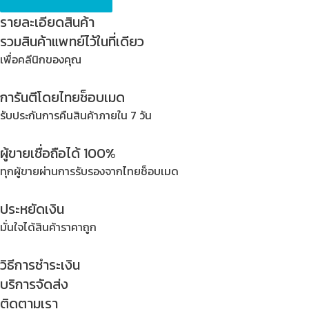
SK.
รายละเอียดสินค้า
SUPPORT
รวมสินค้าแพทย์ไว้ในที่เดียว
''
เพื่อคลีนิกของคุณ
#XXL
(
การันตีโดยไทยช็อบเมด
44''-
48''
รับประกันการคืนสินค้าภายใน 7 วัน
)
quantity
ผู้ขายเชื่อถือได้ 100%
ทุกผู้ขายผ่านการรับรองจากไทยช็อบเมด
ประหยัดเงิน
มั่นใจได้สินค้าราคาถูก
วิธีการชำระเงิน
บริการจัดส่ง
ติดตามเรา