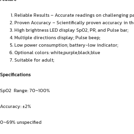
ดำ
(M2-
Reliable Results – Accurate readings on challenging pa
56-
Proven Accuracy – Scientifically proven accuracy in th
062)
High brightness LED display SpO2, PR, and Pulse bar;
quantity
Multiple directions display; Pulse beep;
Low power consumption; battery-low indicator;
Optional colors: white,purple,black,blue
Suitable for adult;
Specifications
SpO2 Range: 70~100%
Accuracy: ±2%
0~69% unspecified