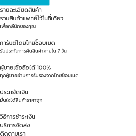
Elastic
รายละเอียดสินค้า
_
รวมสินค้าแพทย์ไว้ในที่เดียว
Therapy
เพื่อคลีนิกของคุณ
T-
2
การันตีโดยไทยช็อบเมด
_
No.XXL
รับประกันการคืนสินค้าภายใน 7 วัน
(
46''
ผู้ขายเชื่อถือได้ 100%
ขึ้น
ทุกผู้ขายผ่านการรับรองจากไทยช็อบเมด
ไป
)
ประหยัดเงิน
quantity
มั่นใจได้สินค้าราคาถูก
วิธีการชำระเงิน
บริการจัดส่ง
ติดตามเรา